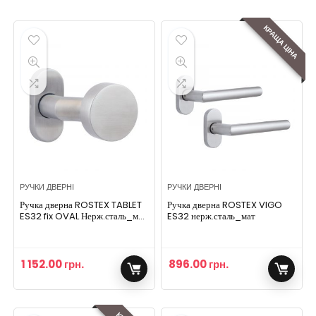
КРАЩА ЦІНА
РУЧКИ ДВЕРНІ
РУЧКИ ДВЕРНІ
Ручка дверна ROSTEX TABLET
Ручка дверна ROSTEX VIGO
ES32 fix OVAL Нерж.сталь_мат
ES32 нерж.сталь_мат
універсальне Tablet
NEREZ_MAT Половинка, шток
65 мм
1 152.00
грн.
896.00
грн.