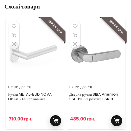
Схожі товари
КРАЩА ЦІНА
КРАЩА ЦІНА
РУЧКИ ДВЕРНІ
РУЧКИ ДВЕРНІ
Ручка METAL-BUD NOVA
Дверна ручка SIBA Anemon
ОВАЛЬНА нержавійка
SSD020 на розетці SSR01
(SSD20-0-22-22)
710.00
грн.
485.00
грн.