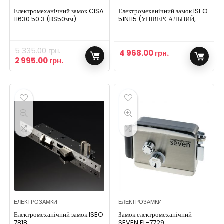
Електромеханічний замок CISA
Електромеханічний замок ISEO
11630.50.3 (BS50мм)
51N115 (УНІВЕРСАЛЬНИЙ,
відкривання назовні правий Тип
ЗОВНІШНІЙ)
3
5 335.00
грн.
4 968.00
грн.
2 995.00
грн.
ЕЛЕКТРОЗАМКИ
ЕЛЕКТРОЗАМКИ
Електромеханічний замок ISEO
Замок електромеханічний
7818
SEVEN EL-7729