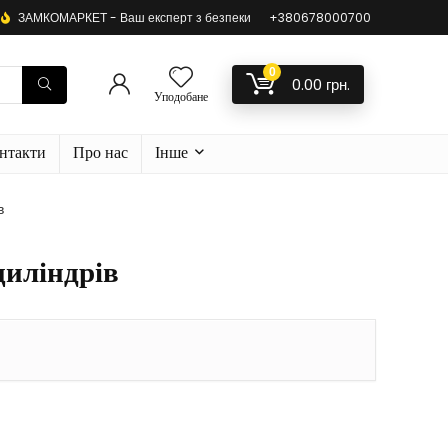
ЗАМКОМАРКЕТ - Ваш експерт з безпеки
+380678000700
0
0.00
грн.
Уподобане
нтакти
Про нас
Інше
в
циліндрів