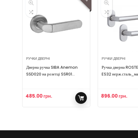
РУЧКИ ДВЕРНІ
РУЧКИ ДВЕРНІ
Дверна ручка SIBA Anemon
Ручка дверна ROST
SSD020 на розетці SSR01
ES32 нерж.сталь_м
(SSD20-0-22-22)
485.00
грн.
896.00
грн.