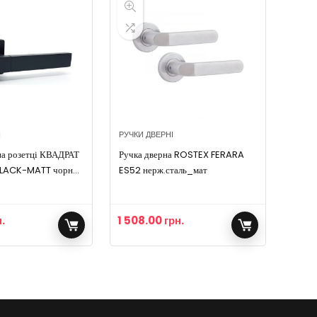
І
РУЧКИ ДВЕРНІ
на розетці КВАДРАТ
Ручка дверна ROSTEX FERARA
BLACK-MATT чорний
ES52 нерж.сталь_мат
.
1 508.00
грн.