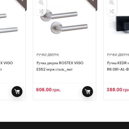
РУЧКИ ДВЕРНІ
РУЧКИ ДВЕРН
EX VIGO
Ручка дверна ROSTEX VIGO
Ручка KEDR 
ат
ES52 нерж.сталь_мат
R6.081-AL-
матовий
606.00
грн.
388.00
грн