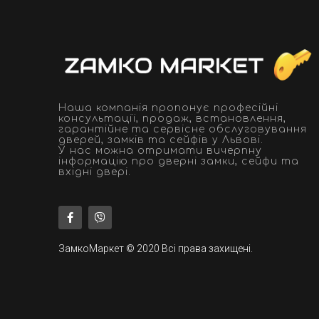
Наша компанія пропонує професійні
консультації, продаж, встановлення,
гарантійне та сервісне обслуговування
дверей, замків та сейфів у Львові.
У нас можна отримати вичерпну
інформацію про дверні замки, сейфи та
вхідні двері.
ЗамкоМаркет © 2020 Всі права захищені.