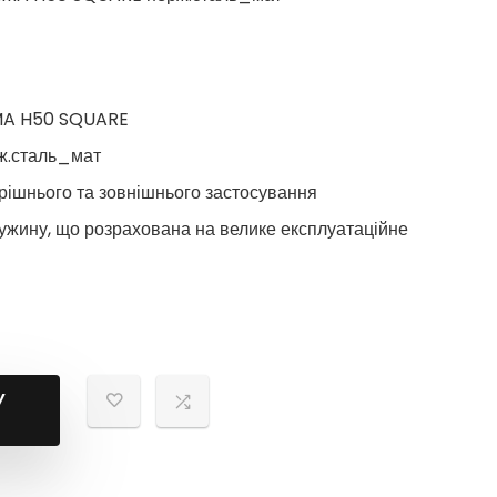
RMA H50 SQUARE
ж.сталь_мат
рішнього та зовнішнього застосування
ужину, що розрахована на велике експлуатаційне
У