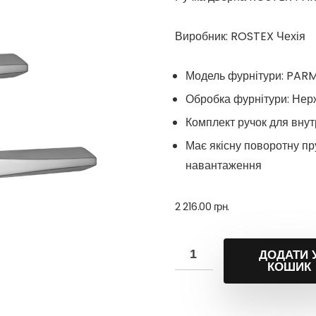
Виробник: ROSTEX Чехія
Модель фурнітури: PA
Обробка фурнітури: Нер
Комплект ручок для внут
Має якісну поворотну пр
навантаження
2 216.00
грн.
ДОДАТИ 
КОШИК