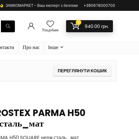
ЗАМКОМАРКЕТ - Ваш експерт з безпеки
+380678000700
1
940.00
грн.
Уподобане
нтакти
Про нас
Інше
ПЕРЕГЛЯНУТИ КОШИК
 ROSTEX PARMA H50
сталь_мат
RMA H50 SQUARE нерж.сталь_мат