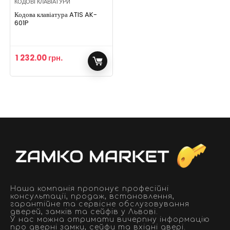
КОДОВІ КЛАВІАТУРИ
Кодова клавіатура ATIS AK-
601P
1 232.00
грн.
Наша компанія пропонує професійні
консультації, продаж, встановлення,
гарантійне та сервісне обслуговування
дверей, замків та сейфів у Львові.
У нас можна отримати вичерпну інформацію
про дверні замки, сейфи та вхідні двері.