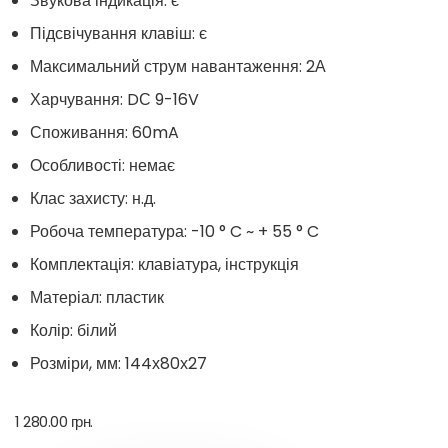
Звукова індикація: є
Підсвічування клавіш: є
Максимальний
струм навантаження: 2А
Харчування:
DС
9-16V
Споживання
: 60mA
Особливості
: немає
Клас захисту: н.д.
Робоча температура: -10 ° C ~ + 55 ° C
Комплектація:
клавіатура
, інструкція
Матеріал:
пластик
Колір: білий
Розміри, мм:
144х80х27
1 280.00
грн.