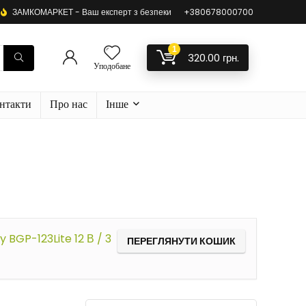
ЗАМКОМАРКЕТ - Ваш експерт з безпеки
+380678000700
1
320.00
грн.
Уподобане
нтакти
Про нас
Інше
 BGP-123Lite 12 В / 3
ПЕРЕГЛЯНУТИ КОШИК