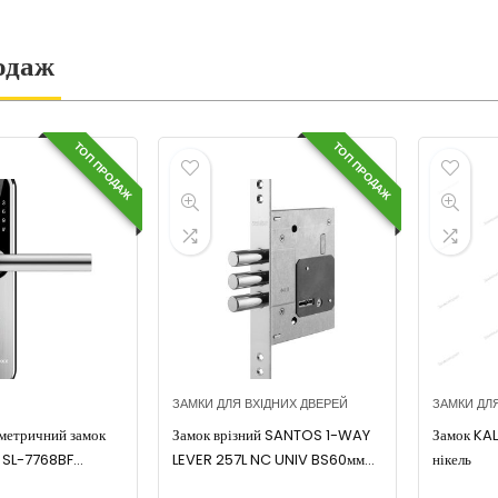
одаж
ТОП ПРОДАЖ
ТОП ПРОДАЖ
ЗАМКИ ДЛЯ ВХІДНИХ ДВЕРЕЙ
ЗАМКИ ДЛ
метричний замок
Замок врізний SANTOS 1-WAY
Замок KA
 SL-7768BF
LEVER 257L NC UNIV BS60мм
нікель
 (без врізної
4KEY 257_90мм 110,6мм