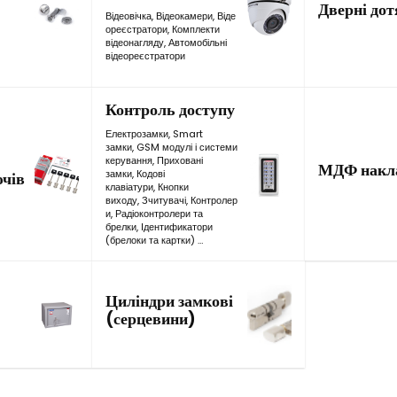
Дверні дот
Відеовічка
,
Відеокамери
,
Віде
ореєстратори
,
Комплекти
відеонагляду
,
Автомобільні
відеореєстратори
Контроль доступу
Електрозамки
,
Smart
замки
,
GSM модулі і системи
керування
,
Приховані
МДФ накл
замки
,
Кодові
чів
клавіатури
,
Кнопки
виходу
,
Зчитувачі
,
Контролер
и
,
Радіоконтролери та
брелки
,
Ідентификатори
(брелоки та картки)
…
Циліндри замкові
(серцевини)