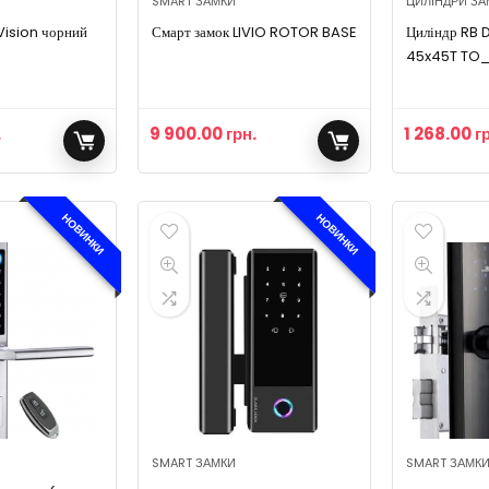
SMART ЗАМКИ
ЦИЛІНДРИ ЗА
Vision чорний
Смарт замок LIVIO ROTOR BASE
Циліндр RB 
45x45T TO
TR_BLACK_I
.
9 900.00
грн.
1 268.00
г
НОВИНКИ
НОВИНКИ
SMART ЗАМКИ
SMART ЗАМК