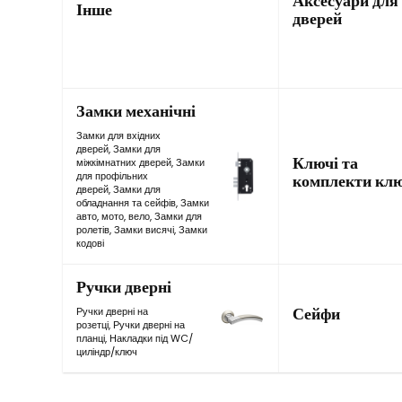
Аксесуари для
Інше
дверей
Замки механічні
Замки для вхідних
дверей
,
Замки для
Ключі та
міжкімнатних дверей
,
Замки
для профільних
комплекти клю
дверей
,
Замки для
обладнання та сейфів
,
Замки
авто, мото, вело
,
Замки для
ролетів
,
Замки висячі
,
Замки
кодові
Ручки дверні
Сейфи
Ручки дверні на
розетці
,
Ручки дверні на
планці
,
Накладки під WC/
циліндр/ключ