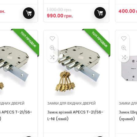
w/o_SP, Polybag
1 100.00
грн.
рн.
400.00
990.00
грн.
ТОП ПРОДАЖ
ТОП ПРОДАЖ
ХІДНИХ ДВЕРЕЙ
ЗАМКИ ДЛЯ ВХІДНИХ ДВЕРЕЙ
ЗАМКИ ДЛ
ий APECS T-21/S6-
Замок врізний APECS T-21/S6-
Замок Ше
)
L-NI (лівий)
(правий)