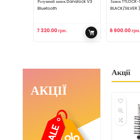
Розумний замок Danalock V3
Замок TTLOCK-S
Bluetooth
BLACK/SILVER 
7 320.00
грн.
6 900.00
грн
Акції
АКЦІЇ