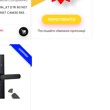
МКОВІ (СЕРЦЕВИНИ)
DIN_KT D7R 90 NST
ЗНИЖКА
_NST CAM30 5KEY
NS P.70
ПЕРЕГЛЯНУТИ
рн.
Поспішайте обмежені пропозиції
НОВИНКИ
И