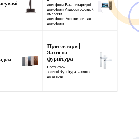
IP-
ягувачі
домофони
,
Багатоквартирні
домофони
,
Аудіодомофони
,
К
омплекти
домофонів
,
Аксессуари для
домофонів
Протектори |
Захисна
фурнітура
адки
Протектори
захисні
,
Фурнітура захисна
до дверей