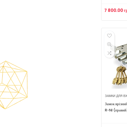
частини)
7 800.00
г
ЗАМКИ ДЛЯ В
Замок врізн
R-NI (правий