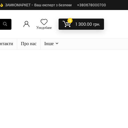
ЗАМКОМАРКЕТ - Ваш експерт з безпеки
+380678000700
1
1 300.00
грн.
Уподобане
нтакти
Про нас
Інше