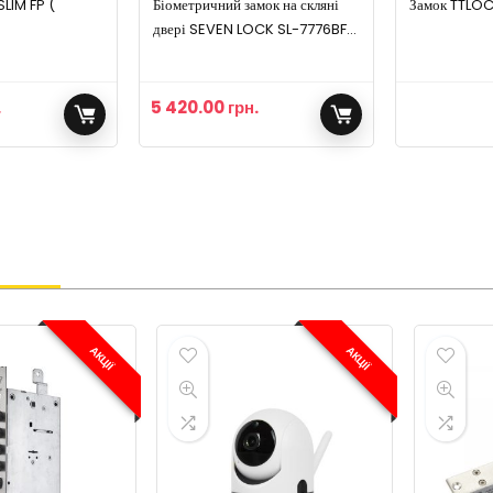
LIM FP (
Біометричний замок на скляні
Замок TTLO
)
двері SEVEN LOCK SL-7776BF
black
.
5 420.00
грн.
АКЦІЇ
АКЦІЇ