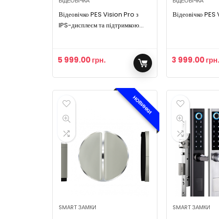
ВІДЕОВІЧКА
ВІДЕОВІЧКА
Відеовічко PES Vision Pro з
Відеовічко PES 
IPS-дисплеєм та підтримкою
Tuya
5 999.00
грн.
3 999.00
грн
НОВИНКИ
SMART ЗАМКИ
SMART ЗАМКИ