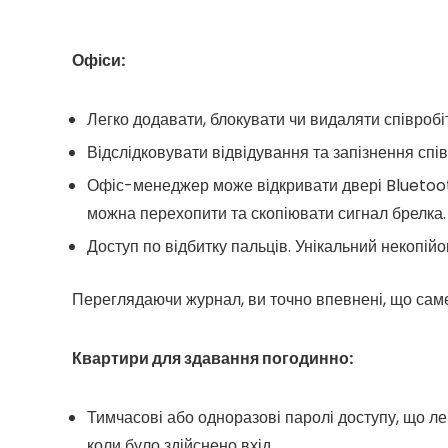
Офіси:
Легко додавати, блокувати чи видаляти співробіт
Відслідковувати відвідування та запізнення спів
Офіс-менеджер може відкривати двері Bluetooth 
можна перехопити та скопіювати сигнал брелка.
Доступ по відбитку пальців. Унікальний некопій
Переглядаючи журнал, ви точно впевнені, що сам
Квартири для здавання погодинно:
Тимчасові або одноразові паролі доступу, що лег
коли було здійснено вхід.