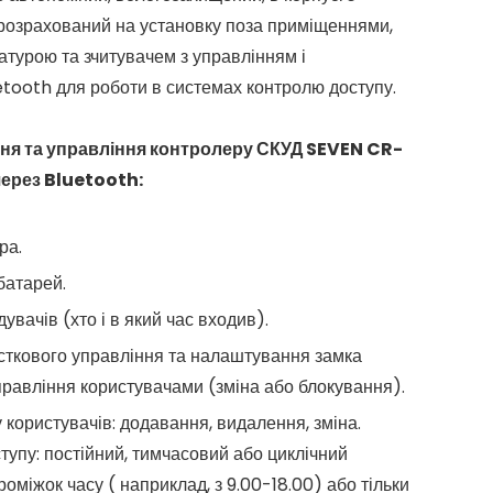
розрахований на установку поза приміщеннями,
атурою та зчитувачем з управлінням і
tooth для роботи в системах контролю доступу.
ня та управління контролеру СКУД SEVEN CR-
ерез Bluetooth:
ра.
батарей.
вачів (хто і в який час входив).
сткового управління та налаштування замка
правління користувачами (зміна або блокування).
 користувачів: додавання, видалення, зміна.
упу: постійний, тимчасовий або циклічний
оміжок часу ( наприклад, з 9.00-18.00) або тільки