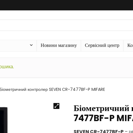
Новини магазину
Сервісний центр
Ко
кошика.
Біометричний контролер SEVEN CR-7477BF-P MIFARE
Біометричний
7477BF-P MI
SEVEN CR-7477BF-P
– це