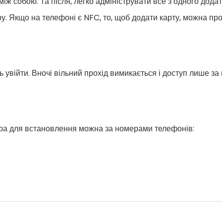
іж собою. Та після, легко адмініструвати все з одного додат
у. Якщо на телефоні є NFC, то, щоб додати карту, можна прос
ь увійти. Вночі вільний прохід вимикається і доступ лише з
тра для встановлення можна за номерами телефонів: