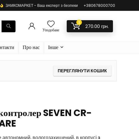
ЗАМКОМАРКЕТ - Ваш експерт з безпеки
+380678000700
1
270.00
грн.
Уподобане
нтакти
Про нас
Інше
ПЕРЕГЛЯНУТИ КОШИК
 контролер SEVEN CR-
FARE
 автономний, вологозахищений, в корпусі
з