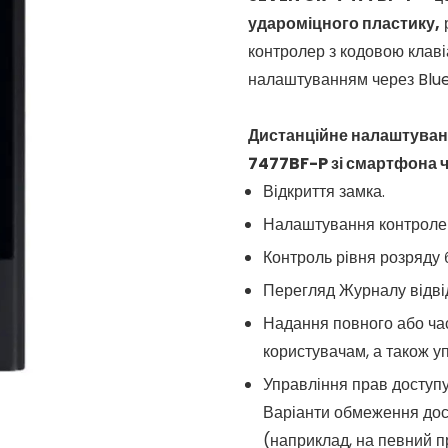
удароміцного пластику,
контролер з кодовою клаві
налаштуванням через Blue
Дистанційне налаштуван
7477BF-P зі смартфона ч
Відкриття замка.
Налаштування контроле
Контроль рівня розряду 
Перегляд Журналу відвіду
Надання повного або ча
користувачам, а також у
Управління прав доступу
Варіанти обмеження дост
(наприклад, на певний пр