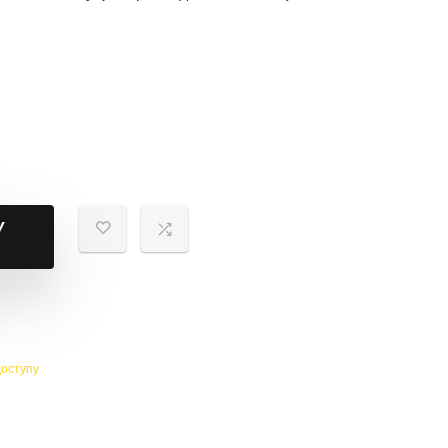
У
доступу