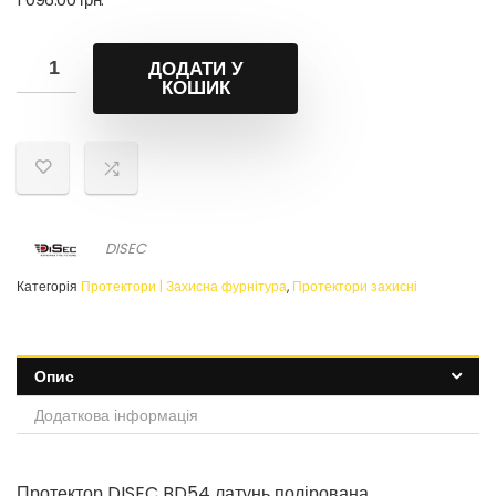
ДОДАТИ У
КОШИК
DISEC
Категорія
Протектори | Захисна фурнітура
,
Протектори захисні
Опис
Додаткова інформація
Протектор DISEC BD54 латунь полірована