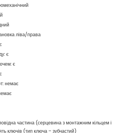
ромеханічний
ій
дний
тановка ліва/права
є
у: є
ючем: є
є
т: немає
немає
дповідна частина (серцевина з монтажним кільцем і
ять ключів (тип ключа – зубчастий)