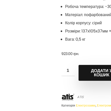
Робоча температура: -30
Матеріал: пофарбовани
Колір корпусу: сірий
Розміри: 137х105х37мм +
Вага: 0,5 кг
923.00
грн.
ДОДАТИ 
КОШИК
ATIS
Категорія
Електрозамки
,
Електроме