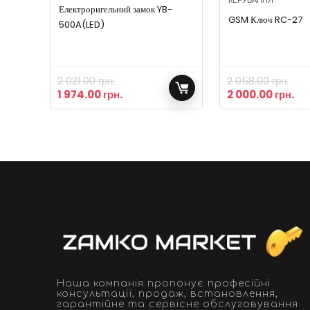
КЕРУВАННЯ
Електроригельний замок YB-
GSM Ключ RC-27
500A(LED)
2 021.00
грн.
2 058.00
грн.
1 974.00
грн.
2 000.00
грн.
Наша компанія пропонує професійні
консультації, продаж, встановлення,
гарантійне та сервісне обслуговування