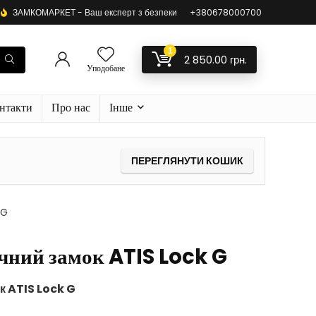
ЗАМКОМАРКЕТ - Ваш експерт з безпеки
+380678000700
1
2 850.00
грн.
Уподобане
нтакти
Про нас
Інше
ПЕРЕГЛЯНУТИ КОШИК
 G
чний замок ATIS Lock G
к ATIS Lock G