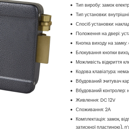
Тип виробу: замок елект
Тип установки: внутрішн
Спосіб установки: накла
Положення на двері: ус
Кнопка виходу на замку: 
Блокування кнопки виход
Можливість відкриття кл
Кодова клавіатура: нема
Вбудований зчитувач кар
Вбудований контролер: 
Живлення: DC 12V
Споживання: 2А
Комплектація: замок, ві
затискної пластиною), п’