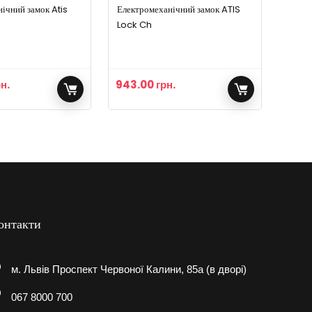
ічний замок Atis
Електромеханічний замок ATIS
Lock Ch
н.
943.00
грн.
онтакти
м. Львів Проспект Червоної Калини, 85а (в дворі)
067 8000 700