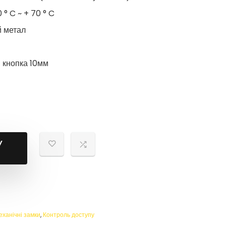
 ° C ~ + 70 ° C
й метал
 кнопка 10мм
У
ханічні замки
,
Контроль доступу